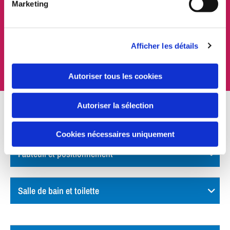
culottes...), produits pour l'incontinence, accessoires
Marketing
pour la marche (canne, déambulateur…) et objet
facilitant la vie quotidienne (pilulier, verre,
téléphone...).
Afficher les détails
Livraison gratuite*!
Autoriser tous les cookies
Autoriser la sélection
Chaussures et accessoires
Cookies nécessaires uniquement
Fauteuil et positionnement
Salle de bain et toilette