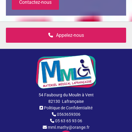
Contactez-nous
Appelez-nous
54 Faubourg du Moulin à Vent
82130 Lafrançaise
Politique de Confidentialité

0563659306

05 63 65 93 06

mml.mathy@orange.fr
