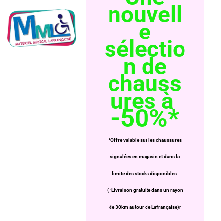
nouvell
e
sélectio
n de
chauss
ures à
-50%*
*Offre valable sur les chaussures
signalées en magasin et dans la
limite des stocks disponibles
(*Livraison gratuite dans un rayon
de 30km autour de Lafrançaise)r