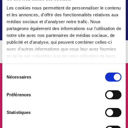
Lafrançaise
Les cookies nous permettent de personnaliser le contenu
et les annonces, d'offrir des fonctionnalités relatives aux
médias sociaux et d'analyser notre trafic. Nous
Demandez-nous conseil
partageons également des informations sur l'utilisation de
notre site avec nos partenaires de médias sociaux, de
publicité et d'analyse, qui peuvent combiner celles-ci
avec d'autres informations que vous leur avez fournies
ou qu'ils ont collectées lors de votre utilisation de leurs
services.
Sélection
Nous proposons une large gamme de produits et
Nécessaires
du
d’accessoires adaptés à vos besoins quotidiens:
consentement
Des chaussures thérapeutiques ou de confort
Préférences
(femme, homme, chausson, chaussure, bottine...),
fauteuil releveur, fauteuil roulant, fauteuil roulant de
Statistiques
transfert, accessoires pour la salle de bain et les
toilettes, produits d'hygiène, vêtements (grenouillères,