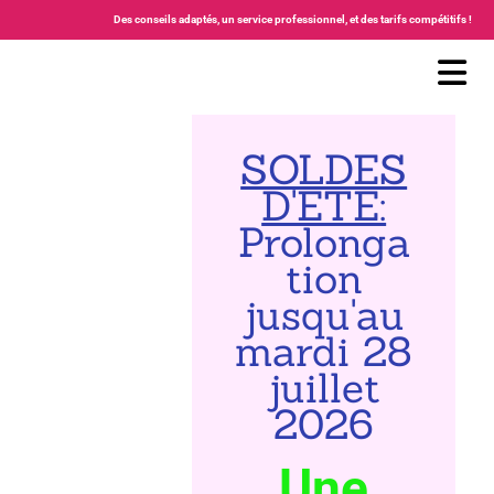
Accéder au contenu
Des conseils adaptés, un service professionnel, et des tarifs compétitifs !
SOLDES
D'ETE:
Prolonga
tion
jusqu'au
mardi 28
juillet
2026
Une